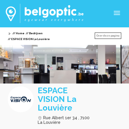
Toggl
naviga
Home
Bedrijven
Over deze pagina
ESPACE VISION La Louvière
ESPACE
VISION La
Louvière
Rue Albert 1er 34 , 7100
La Louvière