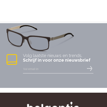
Volg laatste nieuws en trends.
Schrijf in voor onze nieuwsbrief