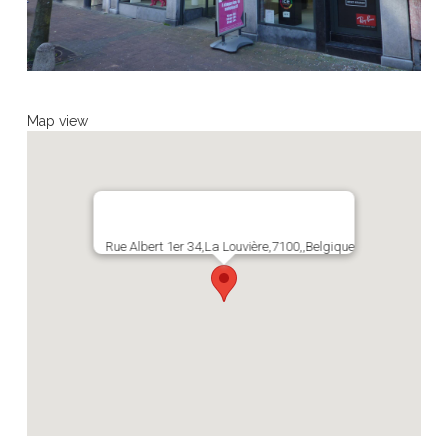
Map view
Rue Albert 1er 34,La Louvière,7100,,Belgique