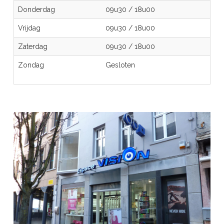
Donderdag
09u30
/
18u00
Vrijdag
09u30
/
18u00
Zaterdag
09u30
/
18u00
Zondag
Gesloten