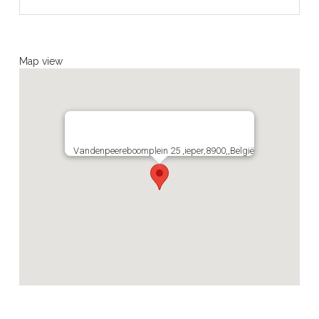
Map view
Vandenpeereboomplein 25 ,ieper,8900,,België