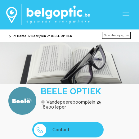
Toggl
naviga
Over deze pagina
Home
Bedrijven
BEELE OPTIEK
BEELE OPTIEK
Vandepeereboomplein 25
, 8900 Ieper
Contact