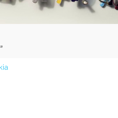
ke
kia