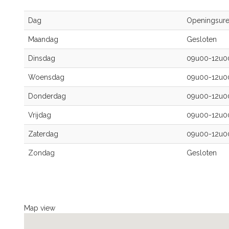
Dag
Openingsur
Maandag
Gesloten
Dinsdag
09u00-12u
Woensdag
09u00-12u
Donderdag
09u00-12u
Vrijdag
09u00-12u
Zaterdag
09u00-12u
Zondag
Gesloten
Map view