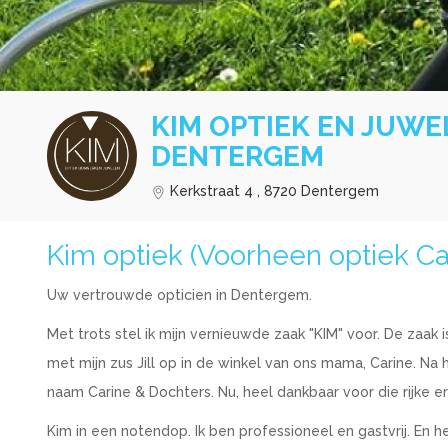
KIM OPTIEK EN JUWE
DENTERGEM
Kerkstraat 4 , 8720 Dentergem
Kim optiek (Voorheen optiek Ca
Uw vertrouwde opticien in Dentergem.
Met trots stel ik mijn vernieuwde zaak "KIM" voor. De zaak 
met mijn zus Jill op in de winkel van ons mama, Carine. N
naam Carine & Dochters. Nu, heel dankbaar voor die rijke er
Kim in een notendop. Ik ben professioneel en gastvrij. En h