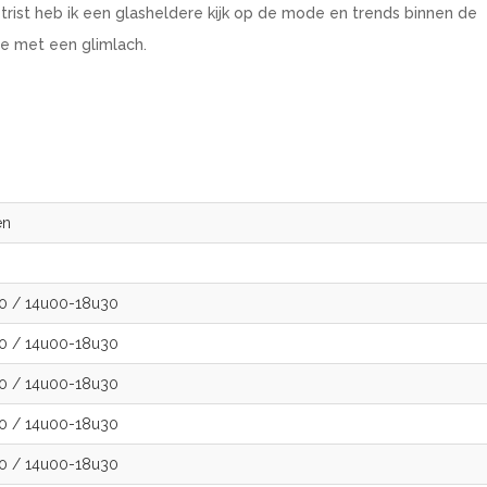
trist heb ik een glasheldere kijk op de mode en trends binnen de
je met een glimlach.
en
00
/
14u00-18u30
00
/
14u00-18u30
00
/
14u00-18u30
00
/
14u00-18u30
00
/
14u00-18u30