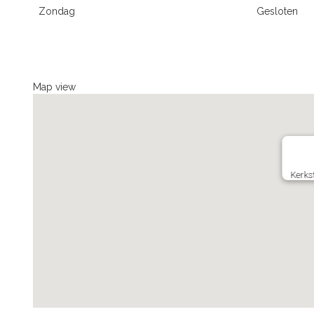
Zondag
Gesloten
Map view
Kerks