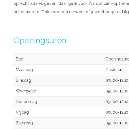
oprecht advies geven, daar ga ik voor. Als opticien-optome
brillenwereld. Ook voor een uurwerk of juweel begeleid ik 
Openingsuren
Dag
Openingsur
Maandag
Gesloten
Dinsdag
09u00-12u
Woensdag
09u00-12u
Donderdag
09u00-12u
Vrijdag
09u00-12u
Zaterdag
09u00-12u