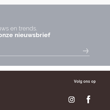
uws en trends.
r onze nieuwsbrief
Volg ons op