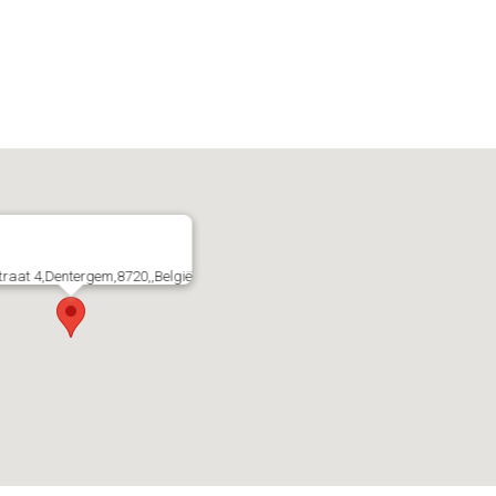
traat 4,Dentergem,8720,,België