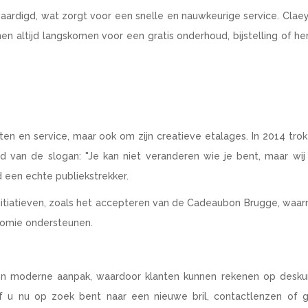
ervaardigd, wat zorgt voor een snelle en nauwkeurige service. Clae
n altijd langskomen voor een gratis onderhoud, bijstelling of her
ten en service, maar ook om zijn creatieve etalages. In 2014 tro
an de slogan: "Je kan niet veranderen wie je bent, maar wij
d een echte publiekstrekker.
 initiatieven, zoals het accepteren van de Cadeaubon Brugge, waa
nomie ondersteunen.
en moderne aanpak, waardoor klanten kunnen rekenen op deskun
f u nu op zoek bent naar een nieuwe bril, contactlenzen of