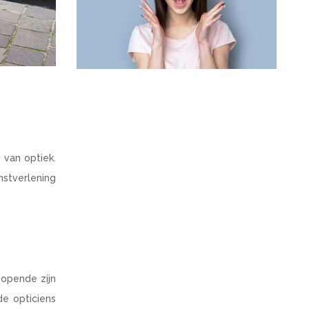
 van optiek.
nstverlening
 opende zijn
e opticiens