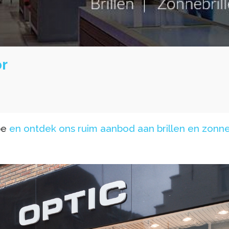
r
be
en ontdek ons ruim aanbod aan brillen en zonneb