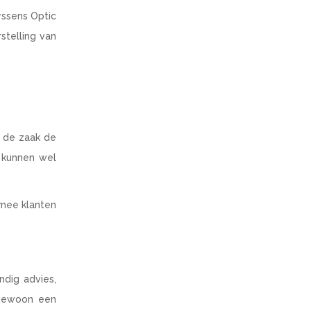
yssens Optic
stelling van
k de zaak de
 kunnen wel
rmee klanten
dig advies,
 gewoon een