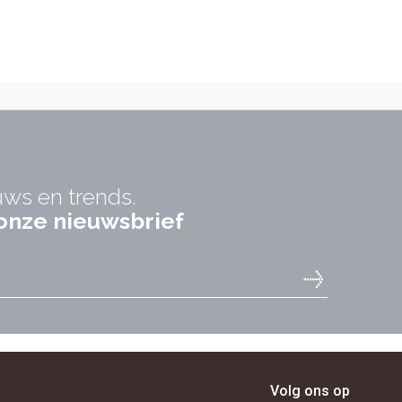
uws en trends.
r onze nieuwsbrief
Volg ons op