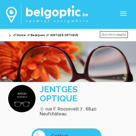
Toggl
naviga
Over deze pagina
Home
Bedrijven
JENTGES OPTIQUE
JENTGES
OPTIQUE
rue F. Roosevelt 7 , 6840
Neufchâteau