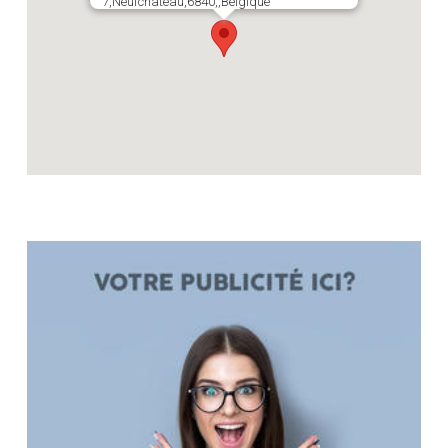
7,Neufchâteau,6840,,Belgique