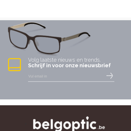
Volg laatste nieuws en trends.
Schrijf in voor onze nieuwsbrief