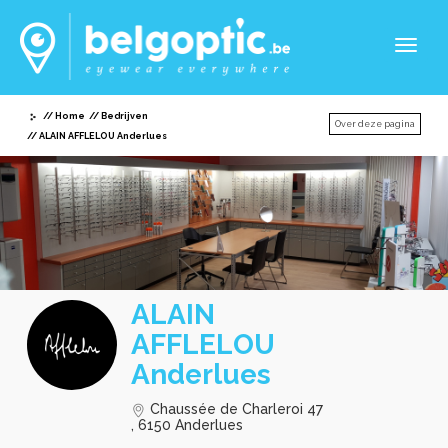
Toggl
naviga
Home
Bedrijven
Over deze pagina
ALAIN AFFLELOU Anderlues
ALAIN
AFFLELOU
Anderlues
Chaussée de Charleroi 47
, 6150 Anderlues