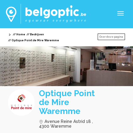
Toggl
naviga
Home
Bedrijven
Over deze pagina
Optique Point de Mire Waremme
Optique Point
de Mire
Waremme
Avenue Reine Astrid 18 ,
4300 Waremme