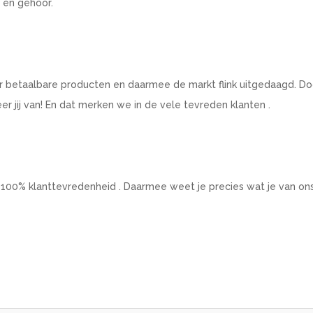
t en gehoor.
r betaalbare producten en daarmee de markt flink uitgedaagd. Do
 jij van! En dat merken we in de vele tevreden klanten .
 100% klanttevredenheid . Daarmee weet je precies wat je van on