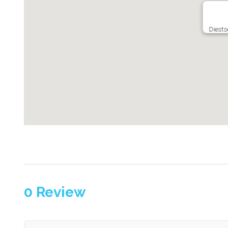
Diests
0
Review