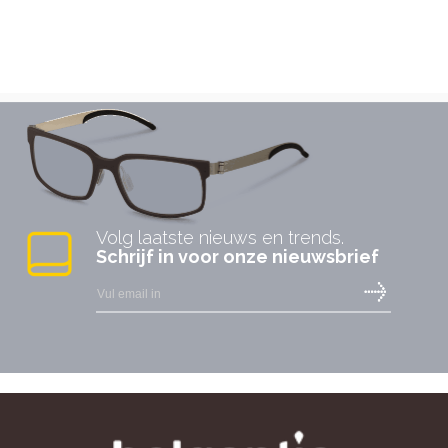
Volg laatste nieuws en trends.
Schrijf in voor onze nieuwsbrief