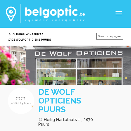
Toggl
naviga
Home
Bedrijven
Over deze pagina
DE WOLF OPTICIENS PUURS
DE WOLF
OPTICIENS
PUURS
Heilig Hartplaats 1 , 2870
Puurs