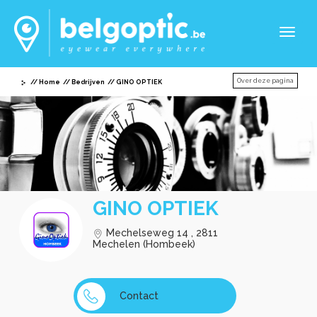
Toggl
naviga
Over deze pagina
Home
Bedrijven
GINO OPTIEK
GINO OPTIEK
Mechelseweg 14 , 2811
Mechelen (Hombeek)
Contact