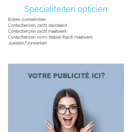
Specialiteiten opticien
RIZIV -erkend opticien
Brillen-zonnebrillen
Contactlenzen zacht standaard
Contactlenzen zacht maatwerk
Contactlenzen vorm-stabiel (hard) maatwerk
Juwelen/Uurwerken
WEEK VAN HET ZIEN - SEMAINE DE LA VISION