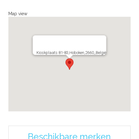
Map view
Kioskplaats 81-83,Hoboken,2660,,België
Beschikbare merken