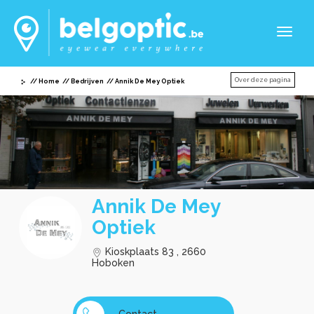
Toggl
naviga
Over deze pagina
Home
Bedrijven
Annik De Mey Optiek
Annik De Mey
Optiek
Kioskplaats 83 , 2660
Hoboken