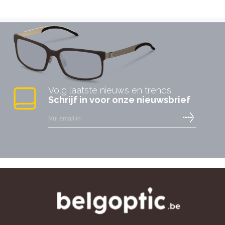
Volg laatste nieuws en trends.
Schrijf in voor onze nieuwsbrief