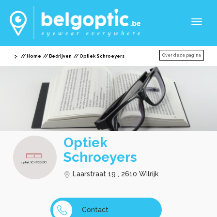
Toggl
naviga
Over deze pagina
Home
Bedrijven
Optiek Schroeyers
Optiek
Schroeyers
Laarstraat 19 , 2610 Wilrijk
Contact