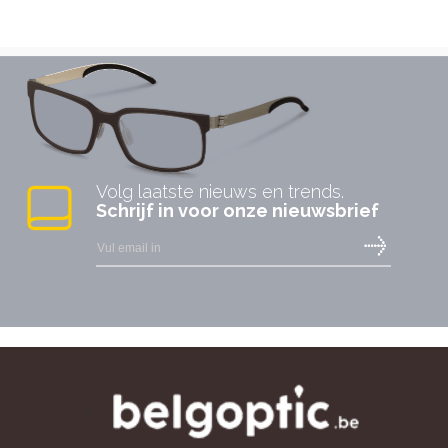
Volg laatste nieuws en trends.
Schrijf in voor onze nieuwsbrief