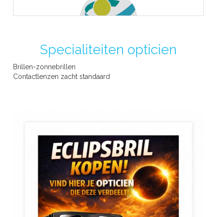
Specialiteiten opticien
INAMI - opticien reconnu
Brillen-zonnebrillen
Contactlenzen zacht standaard
Lunette Eclipse Solaire