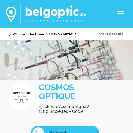
Toggl
naviga
Over deze pagina
Home
Bedrijven
COSMOS OPTIQUE
COSMOS
OPTIQUE
chée d'Alsemberg 412 ,
1180 Bruxelles - Uccle