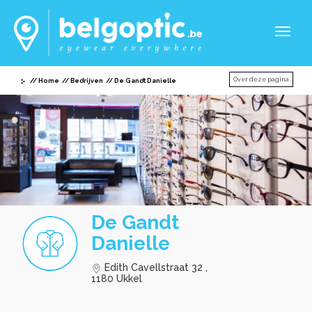
Toggl
naviga
Over deze pagina
Home
Bedrijven
De Gandt Danielle
De Gandt
Danielle
Edith Cavellstraat 32 ,
1180 Ukkel