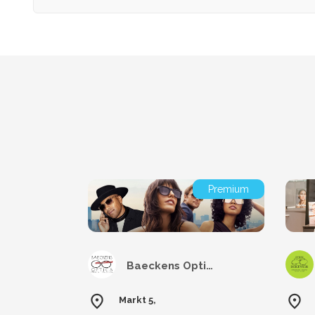
Premium
Baeckens Optics
Markt 5,