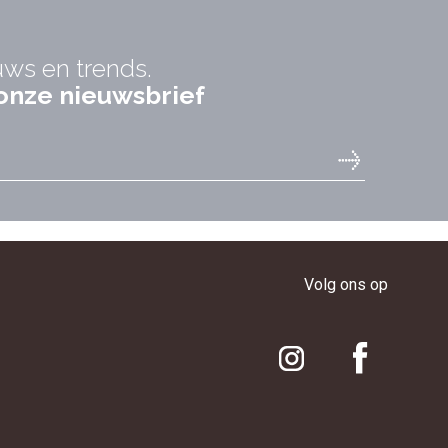
uws en trends.
r onze nieuwsbrief
Volg ons op