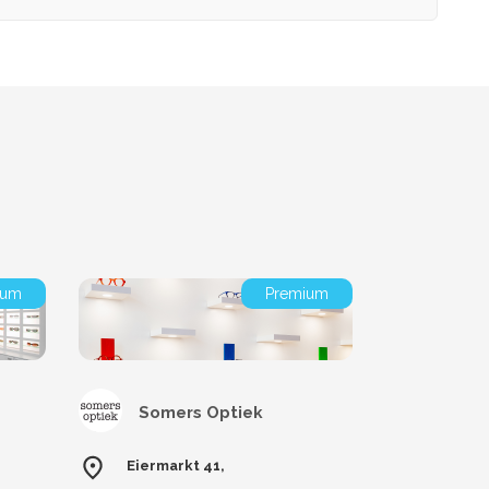
ium
Premium
Somers Optiek
Eiermarkt 41,