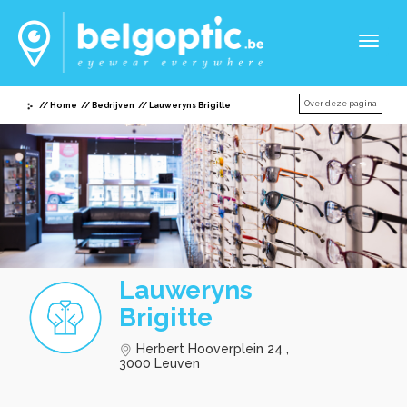
Toggl
naviga
Over deze pagina
Home
Bedrijven
Lauweryns Brigitte
Lauweryns
Brigitte
Herbert Hooverplein 24 ,
3000 Leuven