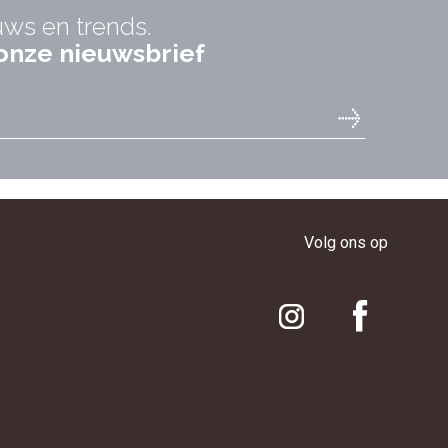
uws en trends.
r onze nieuwsbrief
Volg ons op