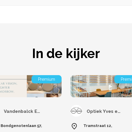
In de kijker
Premium
Prem
Vandenbalck Eyecare
Optiek Yves en Katleen
Bondgenotenlaan 57,
Tramstraat 12,