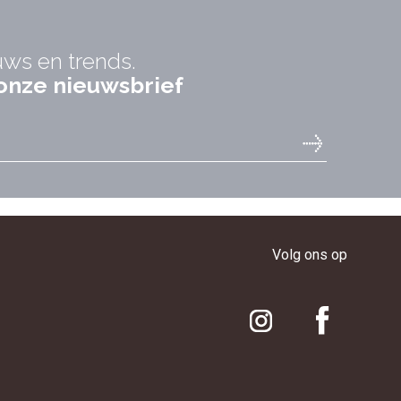
uws en trends.
r onze nieuwsbrief
Volg ons op