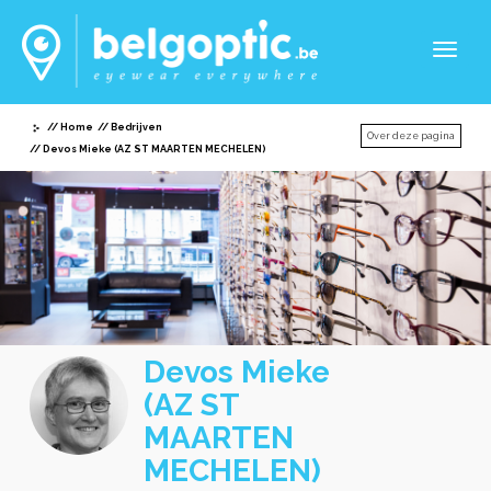
Toggl
naviga
Home
Bedrijven
Over deze pagina
Devos Mieke (AZ ST MAARTEN MECHELEN)
Devos Mieke
(AZ ST
MAARTEN
MECHELEN)