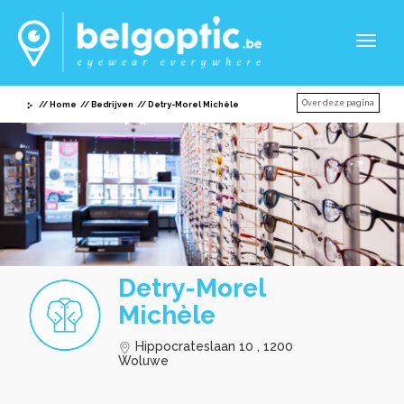
Toggl
naviga
Over deze pagina
Home
Bedrijven
Detry-Morel Michèle
Detry-Morel
Michèle
Hippocrateslaan 10 , 1200
Woluwe