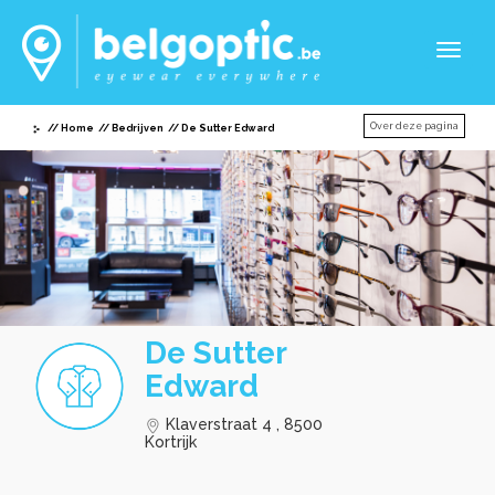
Toggl
naviga
Over deze pagina
Home
Bedrijven
De Sutter Edward
De Sutter
Edward
Klaverstraat 4 , 8500
Kortrijk