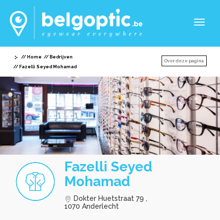
Toggl
naviga
Home
Bedrijven
Over deze pagina
Fazelli Seyed Mohamad
Fazelli Seyed
Mohamad
Dokter Huetstraat 79 ,
1070 Anderlecht