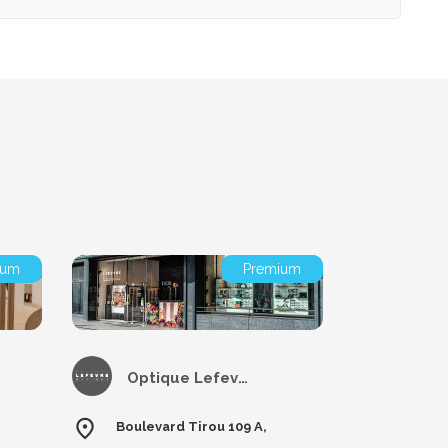
ium
Premium
Optique Lefevre
Boulevard Tirou 109 A,