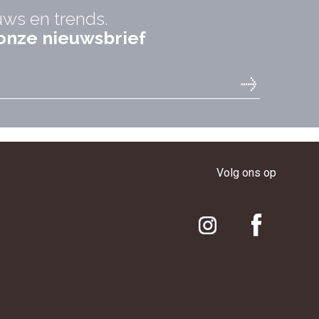
uws en trends.
r onze nieuwsbrief
Volg ons op