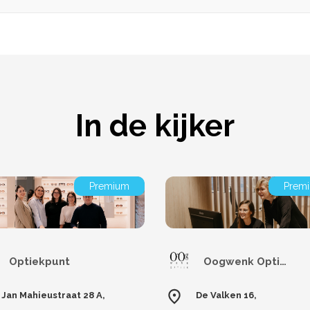
In de kijker
Premium
Prem
Optiekpunt
Oogwenk Optiek Arendonk
Jan Mahieustraat 28 A,
De Valken 16,