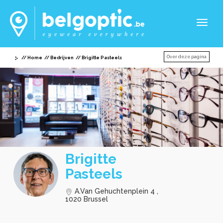
Toggl
naviga
Over deze pagina
Home
Bedrijven
Brigitte Pasteels
Brigitte
Pasteels
A.Van Gehuchtenplein 4 ,
1020 Brussel