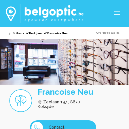
Toggl
naviga
Over deze pagina
Home
Bedrijven
Francoise Neu
Francoise Neu
Zeelaan 197 , 8670
Koksijde
Contact