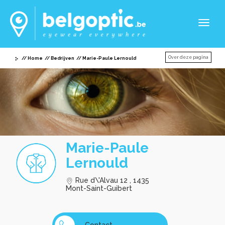
Toggl
naviga
Over deze pagina
Home
Bedrijven
Marie-Paule Lernould
Marie-Paule
Lernould
Rue d\'Alvau 12 , 1435
Mont-Saint-Guibert