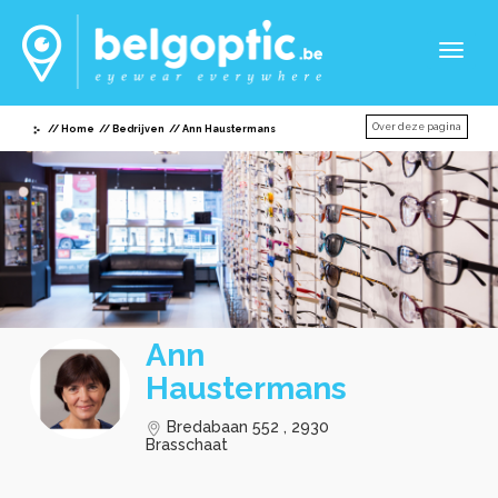
Toggl
naviga
Over deze pagina
Home
Bedrijven
Ann Haustermans
Ann
Haustermans
Bredabaan 552 , 2930
Brasschaat