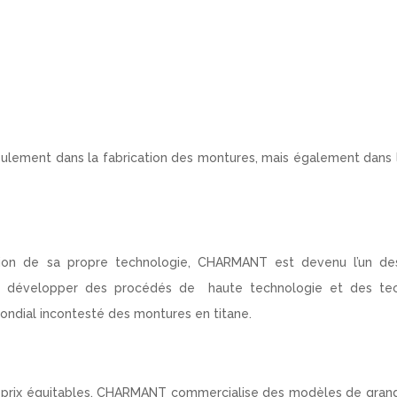
lement dans la fabrication des montures, mais également dans 
ion de sa propre technologie, CHARMANT est devenu l’un des
su développer des procédés de haute technologie et des te
mondial incontesté des montures en titane.
s prix équitables, CHARMANT commercialise des modèles de gran