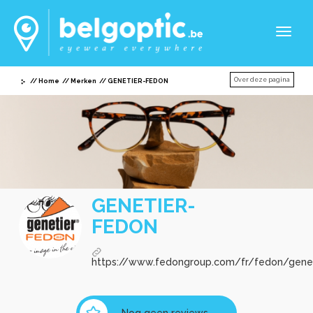
Toggl
naviga
Over deze pagina
Home
Merken
GENETIER-FEDON
GENETIER-
FEDON
https://www.fedongroup.com/fr/fedon/genet
Nog geen reviews