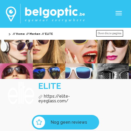
Toggl
naviga
Over deze pagina
Home
Merken
ELITE
ELITE
https://elite-
eyeglass.com/
Nog geen reviews