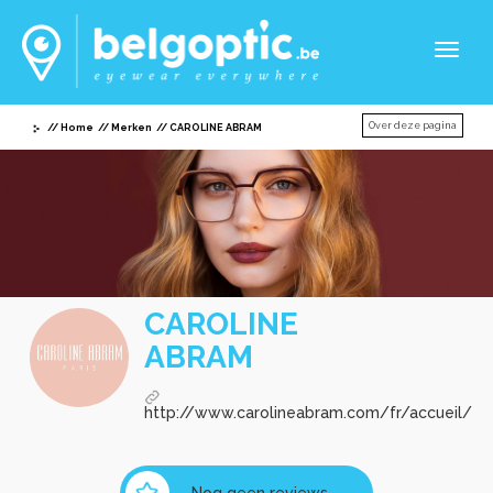
Toggl
naviga
Over deze pagina
Home
Merken
CAROLINE ABRAM
CAROLINE
ABRAM
http://www.carolineabram.com/fr/accueil/
Nog geen reviews