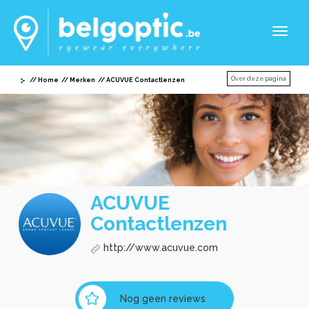
Toggl
naviga
Over deze pagina
Home
Merken
ACUVUE Contactlenzen
ACUVUE
Contactlenzen
http://www.acuvue.com
Nog geen reviews