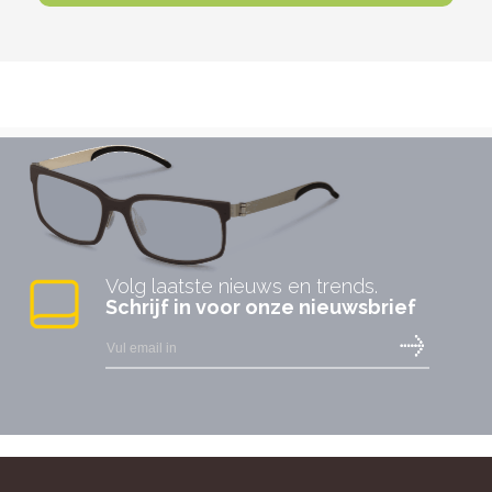
Volg laatste nieuws en trends.
Schrijf in voor onze nieuwsbrief