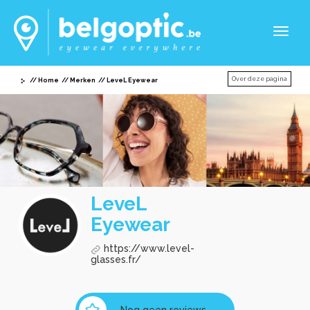
Toggl
naviga
Over deze pagina
Home
Merken
LeveL Eyewear
LeveL
Eyewear
https://www.level-
glasses.fr/
Nog geen reviews