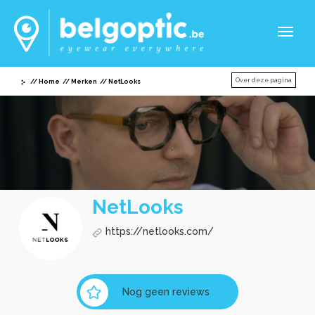
Toggl
naviga
Over deze pagina
Home
Merken
NetLooks
NetLooks
https://netlooks.com/
Nog geen reviews