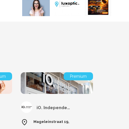
ium
Premium
iO. Independent Opticians Gent
Mageleinstraat 19,