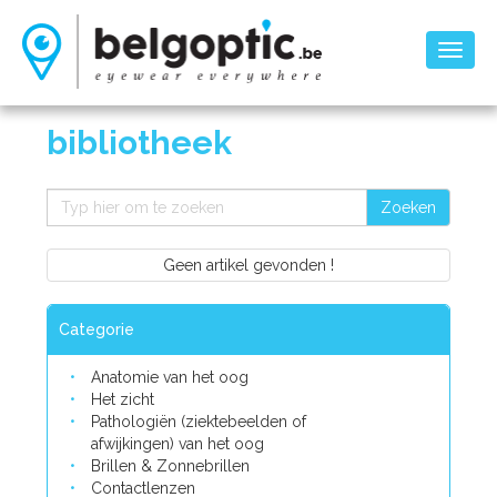
Toggl
naviga
bibliotheek
Zoeken
Geen artikel gevonden !
Categorie
Anatomie van het oog
Het zicht
Pathologiën (ziektebeelden of
afwijkingen) van het oog
Brillen & Zonnebrillen
Contactlenzen