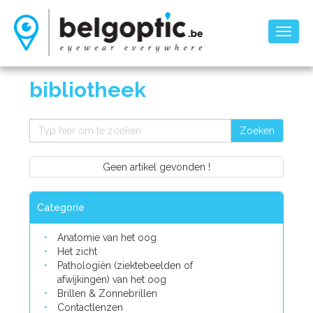
Toggl
naviga
bibliotheek
Zoeken
Geen artikel gevonden !
Categorie
Anatomie van het oog
Het zicht
Pathologiën (ziektebeelden of
afwijkingen) van het oog
Brillen & Zonnebrillen
Contactlenzen