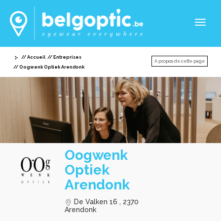
Toggl
naviga
Accueil
Entreprises
A propos de cette page
Oogwenk Optiek Arendonk
Oogwenk
Optiek
Arendonk
De Valken 16 , 2370
Arendonk