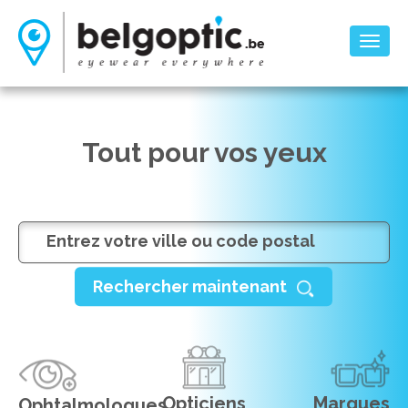
Toggl
naviga
Tout pour vos yeux
Rechercher maintenant
Opticiens
Marques
Ophtalmologues