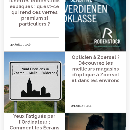
lunettes Rodenstock
expliqués : qu’est-ce
qui rend ces verres
premium si
particuliers ?
27
Juillet 2026
Opticien à Zoersel ?
Découvrez les
meilleurs magasins
d’optique à Zoersel
et dans les environs
23
Juillet 2026
Yeux Fatigués par
l'Ordinateur :
Comment les Écrans