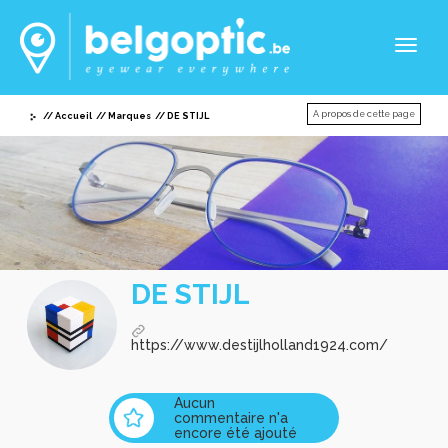
Toggl
naviga
A propos de cette page
Accueil
Marques
DE STIJL
DE STIJL
https://www.destijlholland1924.com/
Aucun
commentaire n'a
encore été ajouté