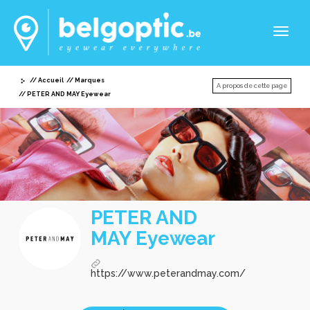
Toggl
naviga
Accueil
Marques
A propos de cette page
PETER AND MAY Eyewear
PETER AND
MAY Eyewear
https://www.peterandmay.com/