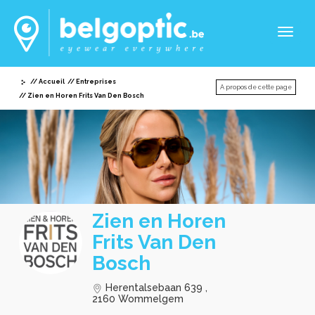
Toggl
naviga
Accueil
Entreprises
A propos de cette page
Zien en Horen Frits Van Den Bosch
Zien en Horen
Frits Van Den
Bosch
Herentalsebaan 639 ,
2160 Wommelgem