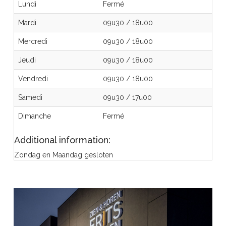
Lundi
Fermé
Mardi
09u30
/
18u00
Mercredi
09u30
/
18u00
Jeudi
09u30
/
18u00
Vendredi
09u30
/
18u00
Samedi
09u30
/
17u00
Dimanche
Fermé
Additional information:
Zondag en Maandag gesloten