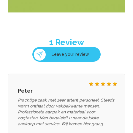
1
Review
COOPER-VISION
Leave your review
Peter
Dandy’s Eyewear
Prachtige zaak met zeer attent personeel. Steeds
warm onthaal door vakbekwame mensen.
Professionele aanpak en materiaal voor
oogtesten. Men begeleidt u naar de juiste
aankoop met service! Wij komen hier graag.