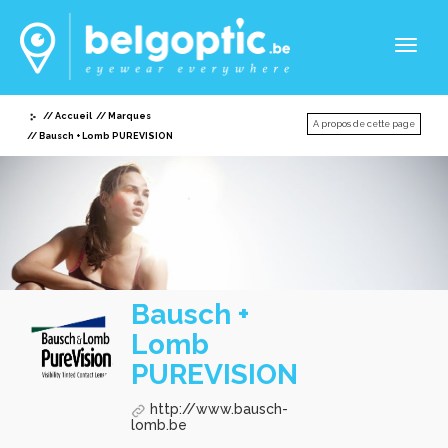
Toggl
naviga
Accueil
Marques
A propos de cette page
Bausch + Lomb PUREVISION
Bausch +
Lomb
PUREVISION
http://www.bausch-
lomb.be