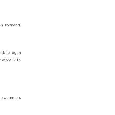
en zonnebril
lijk je ogen
r afbreuk te
 en zwemmers