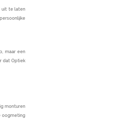
uit te laten
persoonlijke
p, maar een
r dat Optiek
tig monturen
de oogmeting