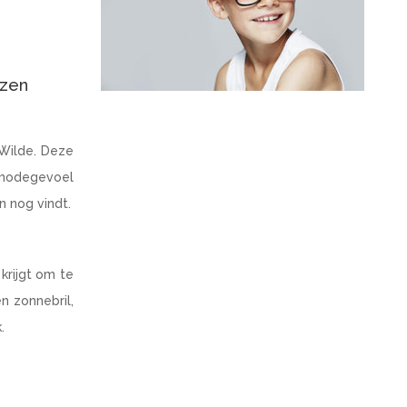
nzen
 Wilde. Deze
 modegevoel
 nog vindt.
krijgt om te
n zonnebril,
.