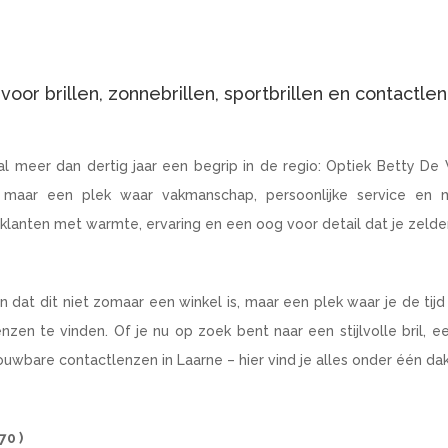
voor brillen, zonnebrillen, sportbrillen en contactle
h al meer dan dertig jaar een begrip in de regio: Optiek Betty De
k, maar een plek waar vakmanschap, persoonlijke service en
anten met warmte, ervaring en een oog voor detail dat je zelden
dat dit niet zomaar een winkel is, maar een plek waar je de tijd 
nzen te vinden. Of je nu op zoek bent naar een stijlvolle bril, ee
ouwbare contactlenzen in Laarne – hier vind je alles onder één dak
70 )