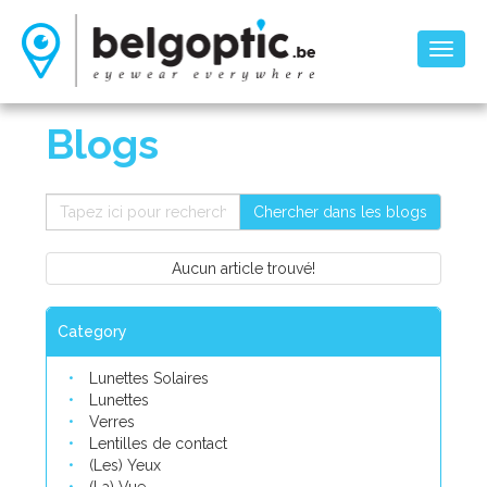
Toggl
naviga
Blogs
Chercher dans les blogs
Aucun article trouvé!
Category
Lunettes Solaires
Lunettes
Verres
Lentilles de contact
(Les) Yeux