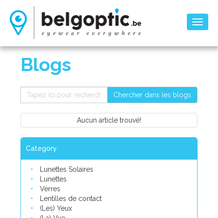
Toggl
naviga
Blogs
Chercher dans les blogs
Aucun article trouvé!
Category
Lunettes Solaires
Lunettes
Verres
Lentilles de contact
(Les) Yeux