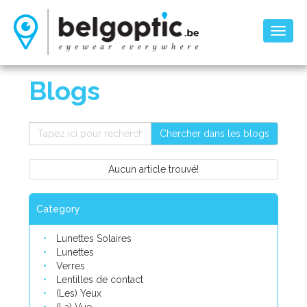
Toggl
naviga
Blogs
Chercher dans les blogs
Aucun article trouvé!
Category
Lunettes Solaires
Lunettes
Verres
Lentilles de contact
(Les) Yeux